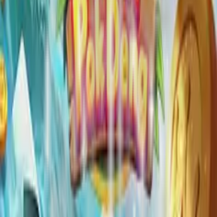
langkah awal menuju kesuksesan dalam dunia hiburan
digital modern. ONGTOTO slot online gacor pilihan
utama pemain Indonesia hari ini telah membuktikan diri
sebagai ekosistem taruhan yang ideal berkat kombinasi
peluang menang yang besar, transaksi yang aman, dan
layanan premium. Jangan lewatkan momentum terbaik
untuk menguji keberuntungan Anda di
platform
terpercaya
ini. Segera bergabung hari ini dan rasakan
sendiri sensasi meraih kemenangan maksimal yang
sesungguhnya.
Lihat Semua
home
explore
promo
dompet
livechat