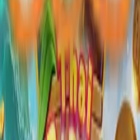
ternama hingga integrasi dompet digital yang sedang
tren. Kemudahan ini memastikan bahwa Anda tidak perlu
membuang waktu berharga hanya untuk menunggu
modal masuk ke dalam akun, sehingga momen
keberuntungan Anda bisa langsung dimanfaatkan saat
itu juga.
Keamanan data pribadi dan kenyamanan operasional
juga menjadi fokus utama yang tidak perlu diragukan
lagi. Didukung oleh server teknologi mutakhir, seluruh
enkripsi data pengguna dijamin aman dari pihak ketiga,
memberikan rasa tenang yang mutlak selama taruhan
berlangsung. Layanan pelanggan profesional yang
bersiaga penuh selama 24 jam siap membantu
menyelesaikan kendala teknis apa pun dengan respons
yang ramah, cepat, dan solutif demi menjaga kelancaran
pengalaman bermain Anda.
Sebagai kesimpulan, memilih platform yang tepat adalah