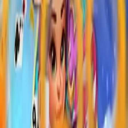
ONGTOTO Slot Online
Gacor Pilihan Utama
Pemain Indonesia Hari Ini
Menemukan platform taruhan digital yang handal kini
menjadi prioritas utama bagi komunitas pencinta hiburan
daring, dan
ONGTOTO
slot online gacor pilihan utama
pemain Indonesia hari ini hadir sebagai jawaban terbaik.
Situs ini berhasil mencuri perhatian banyak kalangan
karena konsistensinya dalam menyajikan permainan
dengan peluang kemenangan yang sangat tinggi. Di
tengah banyaknya opsi yang beredar, platform ini
mampu menonjol berkat reputasinya yang solid dalam
membayar setiap kemenangan member secara penuh
tanpa potongan. Hal ini menjadikannya tempat
berselancar favorit yang paling dicari sepanjang tahun