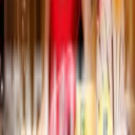
dengan peluang kemenangan yang sangat tinggi. Di
tengah banyaknya opsi yang beredar, platform ini
mampu menonjol berkat reputasinya yang solid dalam
membayar setiap kemenangan member secara penuh
tanpa potongan. Hal ini menjadikannya tempat
berselancar favorit yang paling dicari sepanjang tahun
ini.
Daya tarik utama dari ongtoto terletak pada algoritma
permainannya yang adil dan transparan bagi semua
pengguna. Dengan menyematkan sistem persentase
pengembalian yang kompetitif pada setiap mesin virtual,
pemain memiliki kesempatan yang sama besar untuk
meraih
jackpot
, baik mereka seorang pemula maupun
pemain berpengalaman. Ketersediaan informasi
mengenai pola permainan yang sedang hangat setiap
harinya juga membantu para pengguna dalam
merumuskan strategi taruhan yang lebih matang,
sehingga sesi bermain menjadi lebih efektif dan efisien.