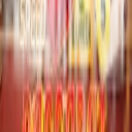
Selain aspek performa permainan, kenyamanan
bertransaksi menjadi pilar penting yang terus dijaga oleh
situs ini. Proses deposit dan penarikan dana dirancang
secepat kilat dengan dukungan berbagai metode
pembayaran lokal terlengkap, mulai dari transfer bank
ternama hingga integrasi dompet digital yang sedang
tren. Kemudahan ini memastikan bahwa Anda tidak perlu
membuang waktu berharga hanya untuk menunggu
modal masuk ke dalam akun, sehingga momen
keberuntungan Anda bisa langsung dimanfaatkan saat
itu juga.
Keamanan data pribadi dan kenyamanan operasional
juga menjadi fokus utama yang tidak perlu diragukan
lagi. Didukung oleh server teknologi mutakhir, seluruh
enkripsi data pengguna dijamin aman dari pihak ketiga,
memberikan rasa tenang yang mutlak selama taruhan
berlangsung. Layanan pelanggan profesional yang
bersiaga penuh selama 24 jam siap membantu
menyelesaikan kendala teknis apa pun dengan respons