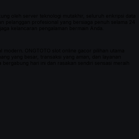
ng oleh server teknologi mutakhir, seluruh enkripsi data
an pelanggan profesional yang bersiaga penuh selama 24
njaga kelancaran pengalaman bermain Anda.
tal modern. ONGTOTO slot online gacor pilihan utama
enang yang besar, transaksi yang aman, dan layanan
a bergabung hari ini dan rasakan sendiri sensasi meraih