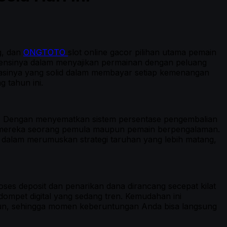
g, dan
ONGTOTO
slot online gacor pilihan utama pemain
sistensinya dalam menyajikan permainan dengan peluang
tasinya yang solid dalam membayar setiap kemenangan
 tahun ini.
na. Dengan menyematkan sistem persentase pengembalian
 mereka seorang pemula maupun pemain berpengalaman.
 dalam merumuskan strategi taruhan yang lebih matang,
roses deposit dan penarikan dana dirancang secepat kilat
dompet digital yang sedang tren. Kemudahan ini
n, sehingga momen keberuntungan Anda bisa langsung