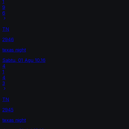
1
9
6
TN
2946
texas night
Sabtu, 01 Agu
10.16
4
1
4
3
TN
2945
texas night