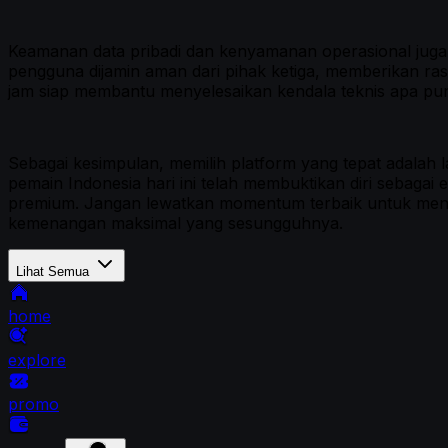
Keamanan data pribadi dan kenyamanan operasional juga me
pengguna dijamin aman dari pihak ketiga, memberikan ra
jam siap membantu menyelesaikan kendala teknis apa pu
Sebagai kesimpulan, memilih platform yang tepat adalah
pemain Indonesia hari ini telah membuktikan diri sebaga
premium. Jangan lewatkan momentum terbaik untuk men
kemenangan maksimal yang sesungguhnya.
Lihat Semua
home
explore
promo