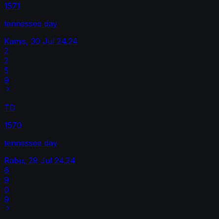
1571
tennessee day
Kamis, 30 Jul
24.24
2
2
5
9
TD
1570
tennessee day
Rabu, 29 Jul
24.24
6
9
0
9