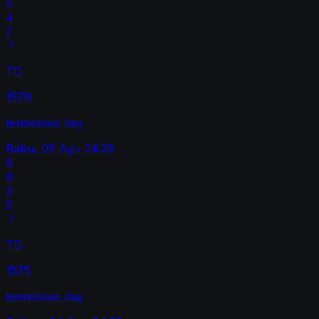
5
4
2
TD
1576
tennessee day
Rabu, 05 Agu
24.26
8
6
3
5
TD
1575
tennessee day