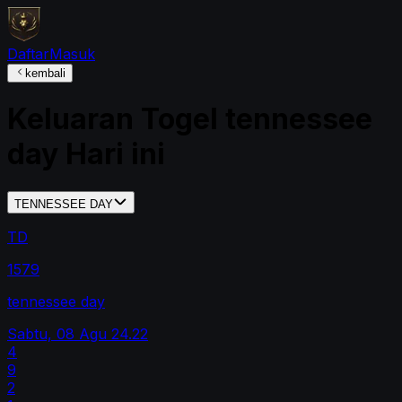
Daftar
Masuk
kembali
Keluaran Togel
tennessee
day
Hari ini
TENNESSEE DAY
TD
1579
tennessee day
Sabtu, 08 Agu
24.22
4
9
2