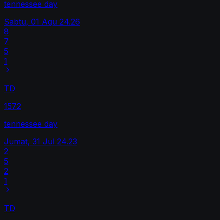
tennessee day
Sabtu, 01 Agu
24.26
8
7
5
1
TD
1572
tennessee day
Jumat, 31 Jul
24.23
2
5
2
1
TD