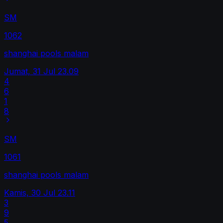
SM
1062
shanghai pools malam
Jumat, 31 Jul
23.09
4
6
1
8
SM
1061
shanghai pools malam
Kamis, 30 Jul
23.11
3
9
5