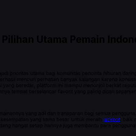
Pilihan Utama Pemain Indones
adi prioritas utama bagi komunitas pencinta hiburan darin
ini berhasil mencuri perhatian banyak kalangan karena kon
i yang beredar, platform ini mampu menonjol berkat repu
a tempat berselancar favorit yang paling dicari sepanjang
permainannya yang adil dan transparan bagi semua penggu
iki kesempatan yang sama besar untuk meraih
jackpot
, baik
edang hangat setiap harinya juga membantu para pengguna