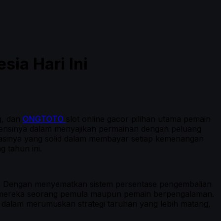
ia Hari Ini
g, dan
ONGTOTO
slot online gacor pilihan utama pemain
sistensinya dalam menyajikan permainan dengan peluang
tasinya yang solid dalam membayar setiap kemenangan
 tahun ini.
na. Dengan menyematkan sistem persentase pengembalian
 mereka seorang pemula maupun pemain berpengalaman.
 dalam merumuskan strategi taruhan yang lebih matang,