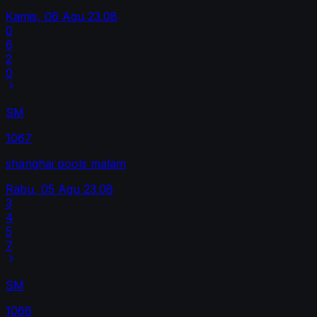
Kamis, 06 Agu
23.08
0
6
2
0
SM
1067
shanghai pools malam
Rabu, 05 Agu
23.08
3
4
5
7
SM
1066