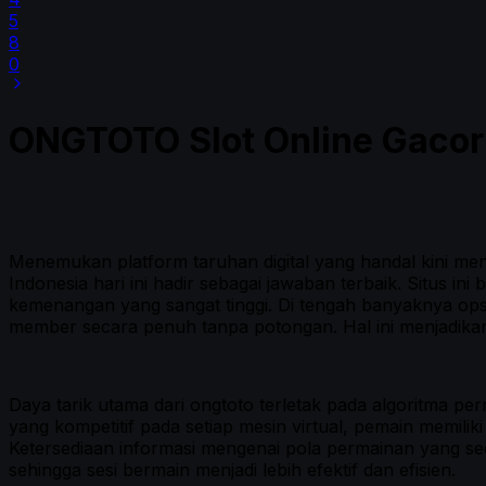
5
8
0
ONGTOTO Slot Online Gacor 
Menemukan platform taruhan digital yang handal kini menj
Indonesia hari ini hadir sebagai jawaban terbaik. Situs 
kemenangan yang sangat tinggi. Di tengah banyaknya ops
member secara penuh tanpa potongan. Hal ini menjadikanny
Daya tarik utama dari ongtoto terletak pada algoritma 
yang kompetitif pada setiap mesin virtual, pemain memil
Ketersediaan informasi mengenai pola permainan yang s
sehingga sesi bermain menjadi lebih efektif dan efisien.