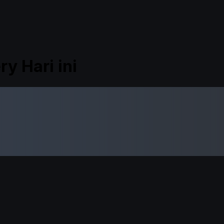
ery
Hari ini