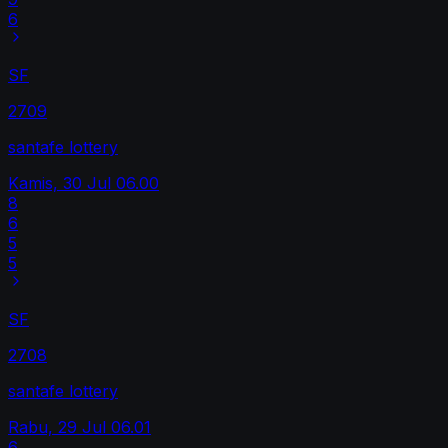
6
SF
2709
santafe lottery
Kamis, 30 Jul
06.00
8
6
5
5
SF
2708
santafe lottery
Rabu, 29 Jul
06.01
6