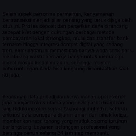
Selain aspek performa permainan, kenyamanan
bertransaksi menjadi pilar penting yang terus dijaga oleh
situs ini. Proses deposit dan penarikan dana dirancang
secepat kilat dengan dukungan berbagai metode
pembayaran lokal terlengkap, mulai dari transfer bank
ternama hingga integrasi dompet digital yang sedang
tren. Kemudahan ini memastikan bahwa Anda tidak perlu
membuang waktu berharga hanya untuk menunggu
modal masuk ke dalam akun, sehingga momen
keberuntungan Anda bisa langsung dimanfaatkan saat
itu juga.
Keamanan data pribadi dan kenyamanan operasional
juga menjadi fokus utama yang tidak perlu diragukan
lagi. Didukung oleh server teknologi mutakhir, seluruh
enkripsi data pengguna dijamin aman dari pihak ketiga,
memberikan rasa tenang yang mutlak selama taruhan
berlangsung. Layanan pelanggan profesional yang
bersiaga penuh selama 24 jam siap membantu