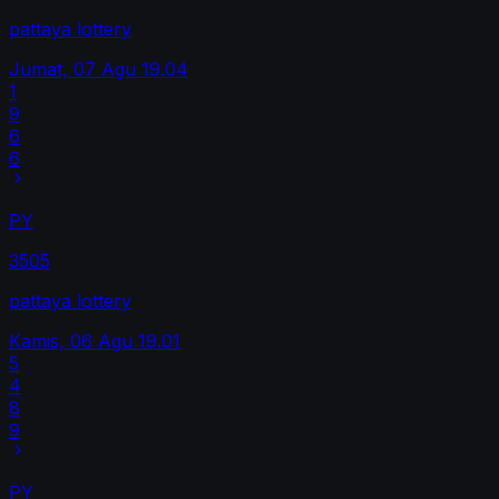
pattaya lottery
Jumat, 07 Agu
19.04
1
9
6
6
PY
3505
pattaya lottery
Kamis, 06 Agu
19.01
5
4
8
9
PY