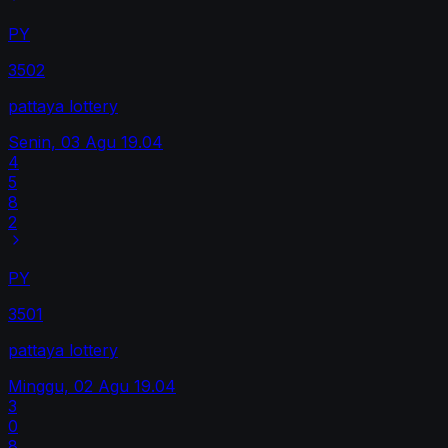
PY
3502
pattaya lottery
Senin, 03 Agu
19.04
4
5
8
2
PY
3501
pattaya lottery
Minggu, 02 Agu
19.04
3
0
8