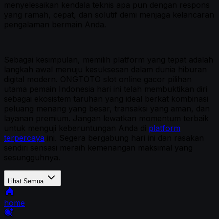
menyelesaikan kendala teknis apa pun dengan respons
yang ramah, cepat, dan solutif demi menjaga kelancaran
pengalaman bermain Anda.
Sebagai kesimpulan, memilih platform yang tepat adalah
langkah awal menuju kesuksesan dalam dunia hiburan
digital modern. ONGTOTO slot online gacor pilihan
utama pemain Indonesia hari ini telah membuktikan diri
sebagai ekosistem taruhan yang ideal berkat kombinasi
peluang menang yang besar, transaksi yang aman, dan
layanan premium. Jangan lewatkan momentum terbaik
untuk menguji keberuntungan Anda di
platform
terpercaya
ini. Segera bergabung hari ini dan rasakan
sendiri sensasi meraih kemenangan maksimal yang
sesungguhnya.
Lihat Semua
home