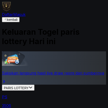
Daftar
Masuk
kembali
Keluaran Togel
paris
lottery
Hari ini
Saksikan langsung hasil live draw resmi dari sumbernya
PARIS LOTTERY
PS
3506