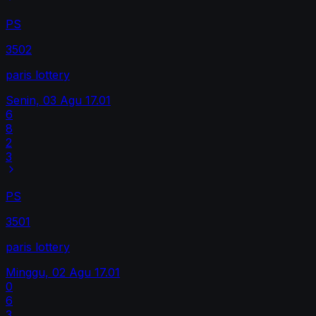
PS
3502
paris lottery
Senin, 03 Agu
17.01
6
8
2
3
PS
3501
paris lottery
Minggu, 02 Agu
17.01
0
6
3