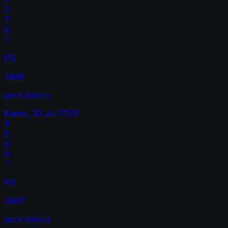
0
7
8
PS
3498
paris lottery
Kamis, 30 Jul
17.02
9
5
8
6
PS
3497
paris lottery