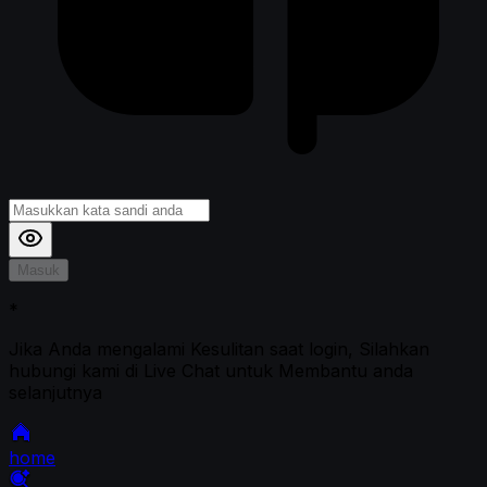
Masuk
*
Jika Anda mengalami Kesulitan saat login, Silahkan
hubungi kami di Live Chat untuk Membantu anda
selanjutnya
home