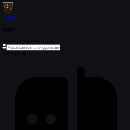
Daftar
login
Nama pengguna
Kata sandi