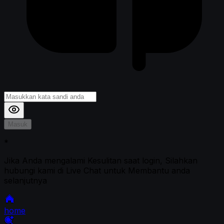
Masuk
*
Jika Anda mengalami Kesulitan saat login, Silahkan
hubungi kami di Live Chat untuk Membantu anda
selanjutnya
home