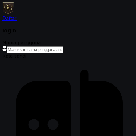
Daftar
login
Nama pengguna
Kata sandi